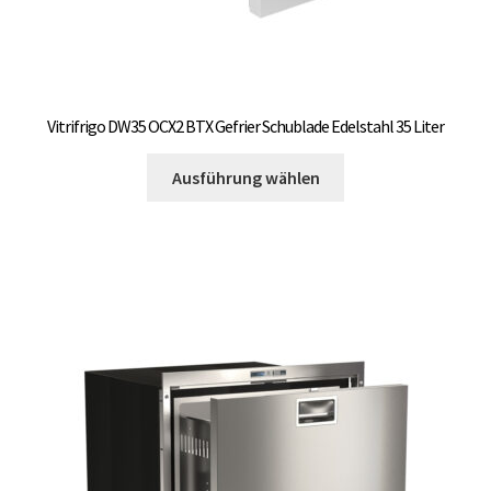
Vitrifrigo DW35 OCX2 BTX Gefrier Schublade Edelstahl 35 Liter
Dieses
Ausführung wählen
Produkt
weist
mehrere
Varianten
auf.
Die
Optionen
können
auf
der
Produktseite