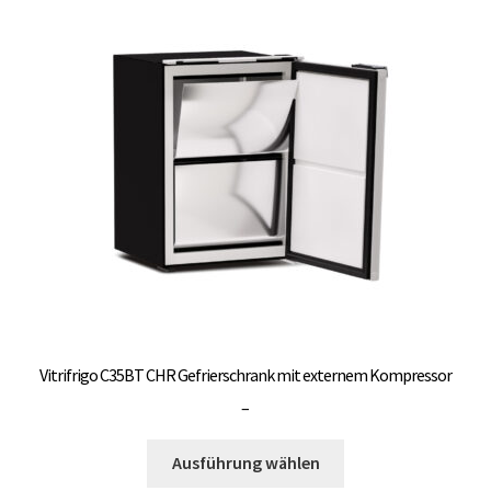
auf.
Die
Optionen
können
auf
der
Produktseite
gewählt
werden
Vitrifrigo C35BT CHR Gefrierschrank mit externem Kompressor
Preisspanne:
–
3.000,00 €
Dieses
bis
Ausführung wählen
Produkt
3.300,00 €