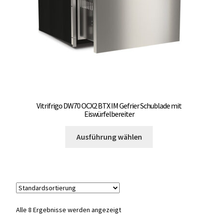
der
Produktseite
gewählt
werden
Vitrifrigo DW70 OCX2 BTX IM Gefrier Schublade mit
Eiswürfelbereiter
Dieses
Ausführung wählen
Produkt
weist
mehrere
Varianten
auf.
Die
Alle 8 Ergebnisse werden angezeigt
Optionen