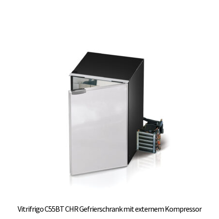
weist
mehrere
Varianten
auf.
Die
Optionen
können
auf
der
Produktseite
gewählt
werden
Vitrifrigo C55BT CHR Gefrierschrank mit externem Kompressor