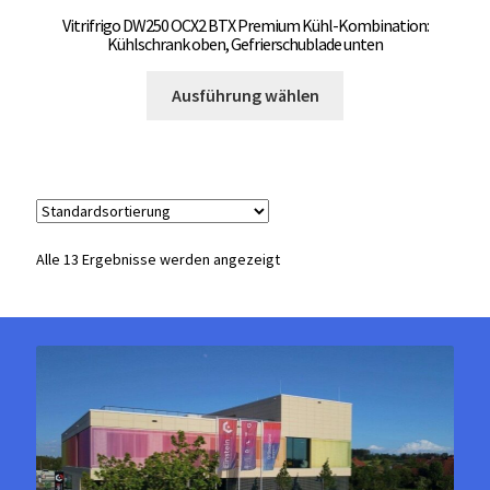
Vitrifrigo DW250 OCX2 BTX Premium Kühl-Kombination:
Kühlschrank oben, Gefrierschublade unten
Dieses
Ausführung wählen
Produkt
weist
mehrere
Varianten
auf.
Die
Alle 13 Ergebnisse werden angezeigt
Optionen
können
auf
der
Produktseite
gewählt
werden