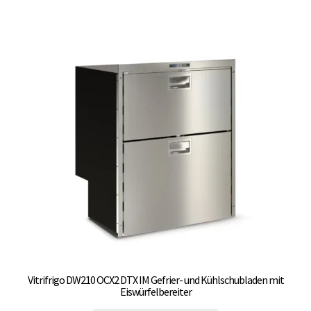
mehrere
Varianten
auf.
Die
Optionen
können
auf
der
Produktseite
gewählt
werden
Vitrifrigo DW210 OCX2 DTX IM Gefrier- und Kühlschubladen mit
Eiswürfelbereiter