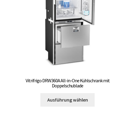
Vitrifrigo DRW360A All-in-One Kühlschrank mit
Doppelschublade
Dieses
Ausführung wählen
Produkt
weist
mehrere
Varianten
auf.