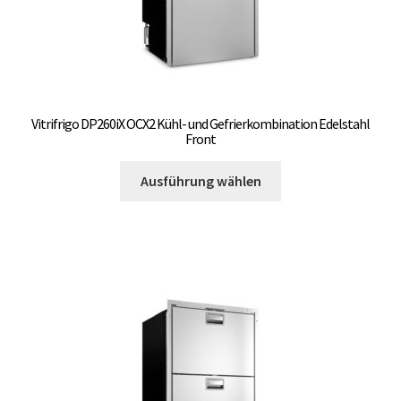
Vitrifrigo DP260iX OCX2 Kühl- und Gefrierkombination Edelstahl
Front
Dieses
Ausführung wählen
Produkt
weist
mehrere
Varianten
auf.
Die
Optionen
können
auf
der