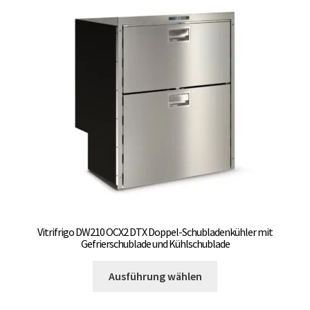
Die
Optionen
können
auf
der
Produktseite
gewählt
werden
Vitrifrigo DW210 OCX2 DTX Doppel-Schubladenkühler mit
Gefrierschublade und Kühlschublade
Dieses
Ausführung wählen
Produkt
weist