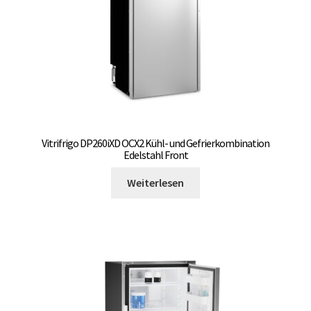
Produktseite
gewählt
werden
Vitrifrigo DP260iXD OCX2 Kühl- und Gefrierkombination
Edelstahl Front
Weiterlesen