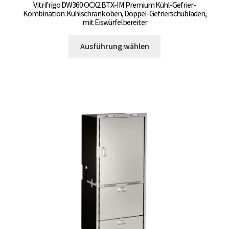
Vitrifrigo DW360 OCX2 BTX-IM Premium Kühl-Gefrier-
Kombination: Kühlschrank oben, Doppel-Gefrierschubladen,
mit Eiswürfelbereiter
Dieses
Ausführung wählen
Produkt
weist
mehrere
Varianten
auf.
Die
Optionen
können
auf
der
Produktseite
gewählt
werden