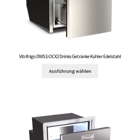
gewählt
werden
Vitrifrigo DW51i OCX2 Drinks Getränke Kühler Edelstahl
Dieses
Ausführung wählen
Produkt
weist
mehrere
Varianten
auf.
Die
Optionen
können
auf