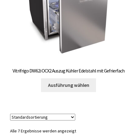
der
Produktseite
gewählt
werden
Vitrifrigo DW62i OCX2 Auszug Kühler Edelstahl mit Gefrierfach
Dieses
Ausführung wählen
Produkt
weist
mehrere
Varianten
auf.
Die
Alle 7 Ergebnisse werden angezeigt
Optionen