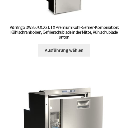
Vitrifrigo DW360 OCX2 DTX Premium Kühl-Gefrier-Kombination:
Kühlschrank oben, Gefrierschublade in der Mitte, Kühlschublade
unten
Dieses
Ausführung wählen
Produkt
weist
mehrere
Varianten
auf.
Die
Optionen
können
auf
der
Produktseite