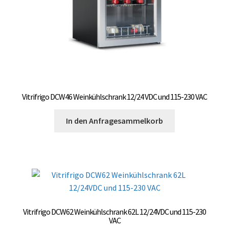
Unterme
Einbau Kühlmöbel, externer Kompressor, Front:
öffnen
schwarz, lichtgrau
Getränke Kühler
Kühl- Gefrierkombinationen
Vitrifrigo DCW46 Weinkühlschrank 12/24 VDC und 115-230 VAC
weiße Kühl- Gefrierkombinationen
In den Anfragesammelkorb
Weinkühlschränke
Eiswürfelbereiter
Kühlkassetten
Kühl-/ Gefrierboxen tragbar
Vitrifrigo DCW62 Weinkühlschrank 62L 12/24VDC und 115-230
VAC