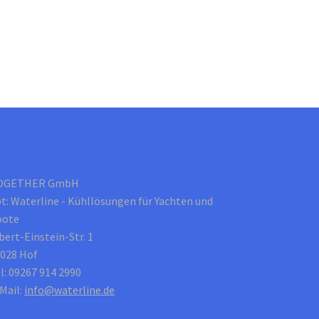
OGETHER GmbH
t: Waterline - Kühllösungen für Yachten und
oote
bert-Einstein-Str. 1
028 Hof
l: 09267 914 2990
Mail:
info@waterline.de