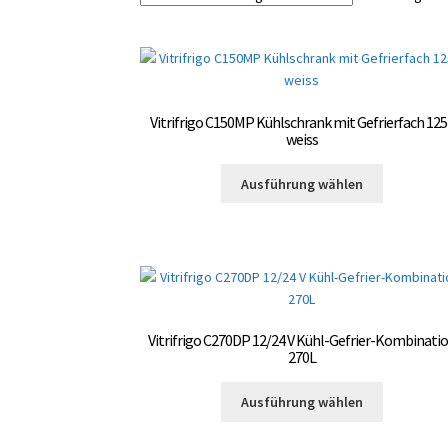
Vitrifrigo C150MP Kühlschrank mit Gefrierfach 125
weiss
Dieses
Ausführung wählen
Produkt
weist
mehrere
Varianten
auf.
Die
Optionen
Vitrifrigo C270DP 12/24 V Kühl-Gefrier-Kombinati
können
270L
auf
Dieses
der
Ausführung wählen
Produkt
Produktsei
weist
gewählt