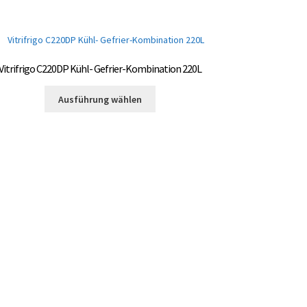
Vitrifrigo C220DP Kühl- Gefrier-Kombination 220L
Dieses
Ausführung wählen
Produkt
weist
mehrere
Varianten
auf.
Die
Optionen
können
auf
der
Produktseite
gewählt
werden