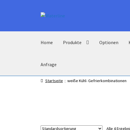
Zur
Zum
Navigation
Inhalt
springen
springen
Home
Produkte
Optionen
Anfrage
Startseite
weiße Kühl- Gefrierkombinationen
Alle 4 Ergeb