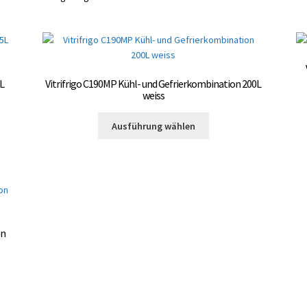
L
Vitrifrigo C190MP Kühl- und Gefrierkombination 200L
weiss
Dieses
Ausführung wählen
Produkt
weist
mehrere
Varianten
auf.
Die
Optionen
on
können
auf
der
te
Produktseite
gewählt