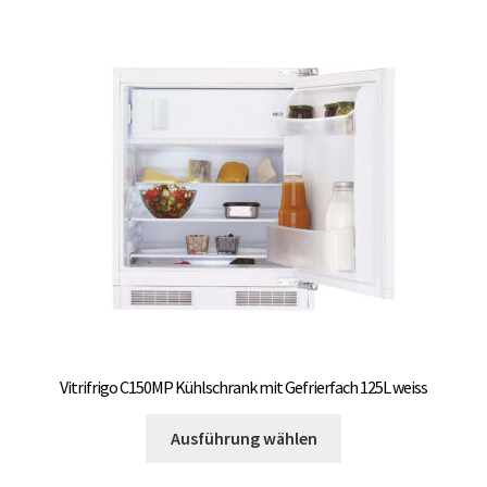
auf.
Die
Optionen
können
auf
der
Produktseite
gewählt
werden
Vitrifrigo C150MP Kühlschrank mit Gefrierfach 125L weiss
Dieses
Ausführung wählen
Produkt
weist