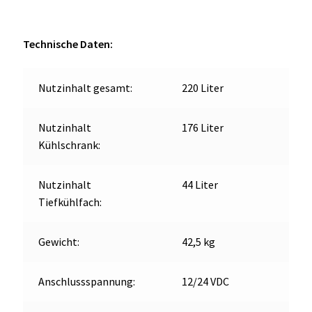
Kühl-
OCX 2 Serie
Gefrier-
Kombination
Technische Daten:
Geräte Optionen
220L
Menge
FAQ´s zur Website
Nutzinhalt gesamt:
220 Liter
Wissenswertes
Nutzinhalt
176 Liter
Kühlschrank:
Konfigurator
Nutzinhalt
44 Liter
Kontakt
Tiefkühlfach:
Gewicht:
42,5 kg
Anschlussspannung:
12/24 VDC