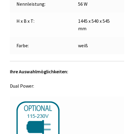
Nennleistung:
56 W
H x B x T:
1445 x 540 x 545
mm
Farbe:
weiß
Ihre Auswahlmöglichkeiten:
Dual Power: