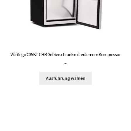
gewählt
werden
Vitrifrigo C35BT CHR Gefrierschrank mit externem Kompressor
Preisspanne:
–
3.000,00 €
Dieses
bis
Ausführung wählen
Produkt
3.300,00 €
weist
mehrere
Varianten
auf.
Die
Optionen