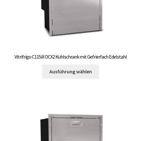
gewählt
werden
Vitrifrigo C115iX OCX2 Kühlschrank mit Gefrierfach Edelstahl
Dieses
Ausführung wählen
Produkt
weist
mehrere
Varianten
auf.
Die
Optionen
können
auf