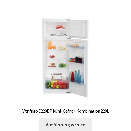
Varianten
auf.
Die
Optionen
können
auf
der
Produktseite
gewählt
werden
Vitrifrigo C220DP Kühl- Gefrier-Kombination 220L
Dieses
Ausführung wählen
Produkt