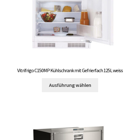
der
Produktseite
gewählt
werden
Vitrifrigo C150MP Kühlschrank mit Gefrierfach 125L weiss
Dieses
Ausführung wählen
Produkt
weist
mehrere
Varianten
auf.
Die
Optionen