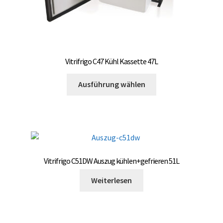
Vitrifrigo C47 Kühl Kassette 47L
Dieses
Ausführung wählen
Produkt
weist
mehrere
Varianten
auf.
Die
Vitrifrigo C51DW Auszug kühlen+gefrieren 51L
Optionen
können
Weiterlesen
auf
der
Produktseite