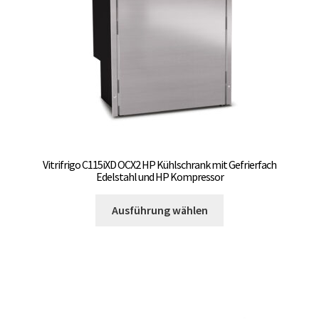
der
Produktseite
gewählt
werden
Vitrifrigo C115iXD OCX2 HP Kühlschrank mit Gefrierfach
Edelstahl und HP Kompressor
Dieses
Ausführung wählen
Produkt
weist
mehrere
Varianten
auf.
Die