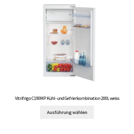
Die
Optionen
können
auf
der
Produktseite
gewählt
werden
Vitrifrigo C190MP Kühl- und Gefrierkombination 200L weiss
Dieses
Ausführung wählen
Produkt
weist
mehrere