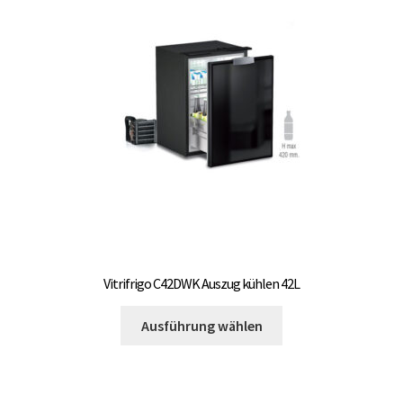
Vitrifrigo C42DWK Auszug kühlen 42L
Dieses
Ausführung wählen
Produkt
weist
mehrere