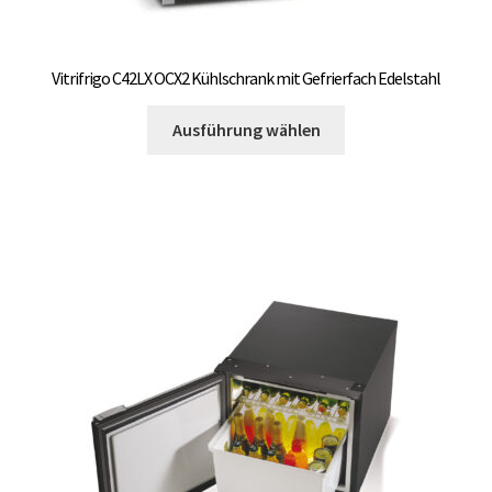
Vitrifrigo C42LX OCX2 Kühlschrank mit Gefrierfach Edelstahl
Dieses
Ausführung wählen
Produkt
weist
mehrere
Varianten
auf.
Die
Optionen
können
auf
der
Produktseite
gewählt
werden