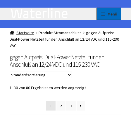
Zur
Zum
Menü
Navigation
Inhalt
springen
springen
Homepage
Startseite
Produkt Stromanschluss
gegen Aufpreis:
Dual-Power Netzteil für den Anschluß an 12/24 VDC und 115-230
All-in-One – je nach Bedarf flexibel einstellbare Kühl
VAC
oder Gefriergeräte
gegen Aufpreis: Dual-Power Netzteil für den
Anschluß an 12/24 VDC und 115-230 VAC
Unterme
Einbau Kühlmöbel, interner Kompressor, Front:
öffnen
Edelstahl
Unterme
1–30 von 80 Ergebnissen werden angezeigt
Einbau Kühlmöbel, externer Kompressor, Front:
öffnen
Edelstahl
1
2
3
Unterme
Einbau Kühlmöbel, interner Kompressor, Front:
öffnen
schwarz, lichtgrau