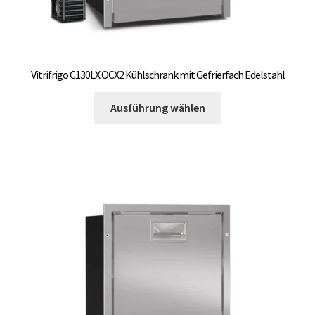
Vitrifrigo C130LX OCX2 Kühlschrank mit Gefrierfach Edelstahl
Dieses
Ausführung wählen
Produkt
weist
mehrere
Varianten
auf.
Die
Optionen
können
auf
der
Produktseite
gewählt