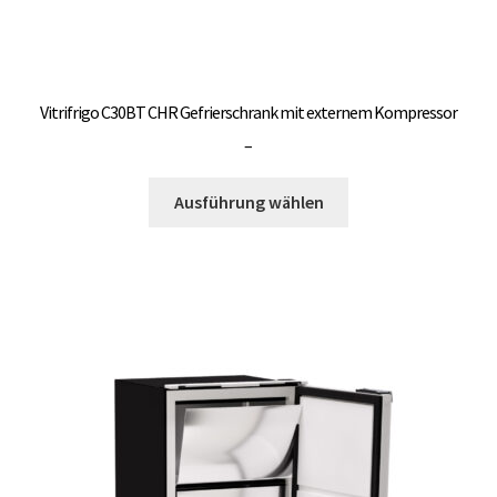
Vitrifrigo C30BT CHR Gefrierschrank mit externem Kompressor
Preisspanne:
–
3.000,00 €
Dieses
bis
Ausführung wählen
Produkt
3.300,00 €
weist
mehrere
Varianten
auf.
Die
Optionen
können
auf
der
Produktseite