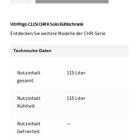
C115i
CHR
K
Vitrifrigo C115i CHR K Solo Kühlschrank
Kühlschrank
Menge
Entdecken Sie weitere Modelle der CHR-Serie
Technische Daten
Nutzinhalt
115 Liter
gesamt:
Nutzinhalt
115 Liter
Kühlteil:
Nutzinhalt
—
Gefrierteil: