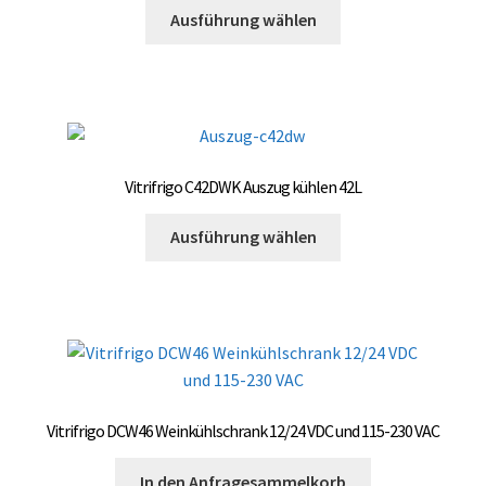
Dieses
Ausführung wählen
Produkt
weist
mehrere
Varianten
auf.
Die
Vitrifrigo C42DWK Auszug kühlen 42L
Optionen
können
Dieses
Ausführung wählen
auf
Produkt
der
weist
Produktseite
mehrere
gewählt
Varianten
werden
auf.
Die
Optionen
Vitrifrigo DCW46 Weinkühlschrank 12/24 VDC und 115-230 VAC
können
auf
In den Anfragesammelkorb