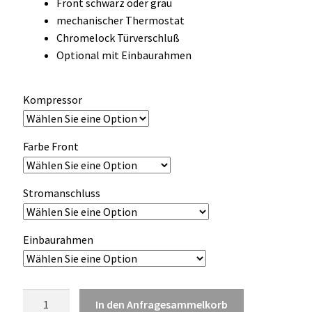
Front schwarz oder grau
OCX 2 Serie
mechanischer Thermostat
Chromelock Türverschluß
Geräte Optionen
Optional mit Einbaurahmen
FAQ´s zur Website
Kompressor
Wissenswertes
Farbe Front
Konfigurator
Stromanschluss
Kontakt
Einbaurahmen
Vitrifrigo
In den Anfragesammelkorb