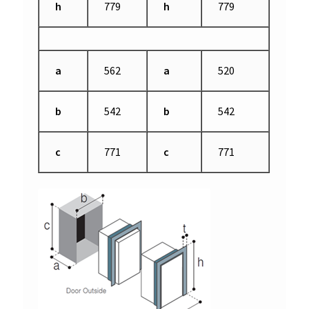
h
779
h
779
a
562
a
520
b
542
b
542
c
771
c
771