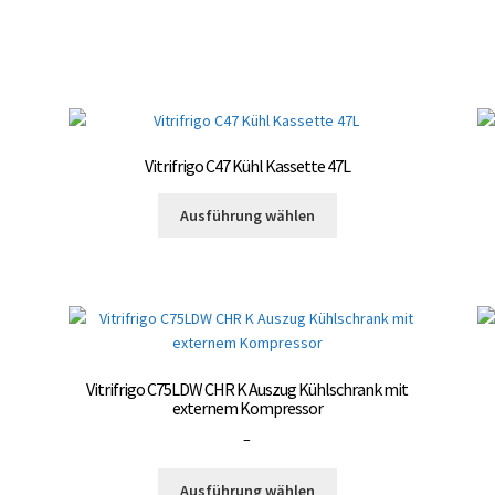
mehrere
Varianten
auf.
Die
Optionen
können
auf
Vitrifrigo C47 Kühl Kassette 47L
der
Produktseite
Dieses
Ausführung wählen
gewählt
Produkt
werden
weist
te
mehrere
Varianten
auf.
Die
Optionen
Vitrifrigo C75LDW CHR K Auszug Kühlschrank mit
können
externem Kompressor
auf
Preisspanne:
–
der
3.000,00 €
te
Produktseite
Dieses
bis
Ausführung wählen