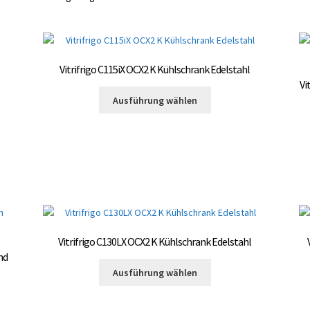
Vitrifrigo C115iX OCX2 K Kühlschrank Edelstahl
Vi
Dieses
Ausführung wählen
Produkt
weist
mehrere
Varianten
auf.
Die
Optionen
können
auf
Vitrifrigo C130LX OCX2 K Kühlschrank Edelstahl
der
nd
Produktseite
Dieses
Ausführung wählen
gewählt
Produkt
te
werden
weist