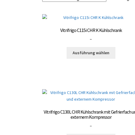
Vitrifrigo C115i CHR K Kühlschrank
Preisspanne:
–
3.000,00 €
Dieses
bis
Ausführung wählen
Produkt
3.300,00 €
weist
mehrere
Varianten
auf.
Die
Optionen
können
auf
Vitrifrigo C130L CHR Kühlschrank mit Gefrierfach u
der
externem Kompressor
Produktsei
Preisspanne:
–
gewählt
3.000,00 €