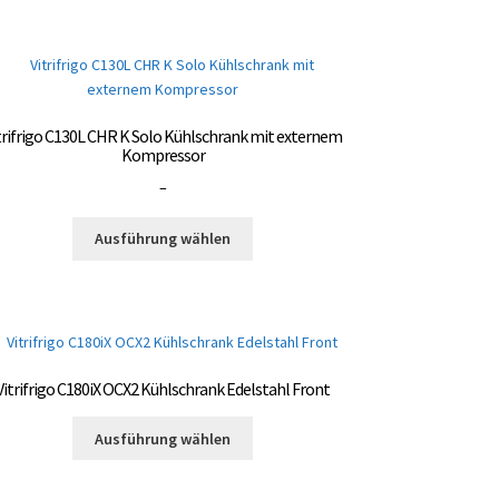
trifrigo C130L CHR K Solo Kühlschrank mit externem
Kompressor
Preisspanne:
–
3.000,00 €
Dieses
bis
Ausführung wählen
Produkt
3.300,00 €
weist
mehrere
Varianten
auf.
Die
Vitrifrigo C180iX OCX2 Kühlschrank Edelstahl Front
Optionen
können
Dieses
Ausführung wählen
auf
Produkt
der
weist
Produktseite