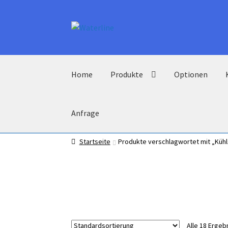
Zur
Zum
Navigation
Inhalt
springen
springen
Home
Produkte
Optionen
Anfrage
Startseite
Produkte verschlagwortet mit „Küh
Alle 18 Erge