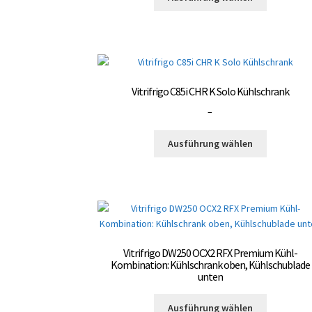
gewählt
Produkt
3.300,00 €
werden
weist
mehrere
Varianten
auf.
Die
Vitrifrigo C85i CHR K Solo Kühlschrank
Optionen
Preisspanne:
–
können
3.000,00 €
auf
Dieses
bis
Ausführung wählen
der
Produkt
3.300,00 €
Produktsei
weist
gewählt
mehrere
werden
Varianten
auf.
Die
Optionen
Vitrifrigo DW250 OCX2 RFX Premium Kühl-
können
Kombination: Kühlschrank oben, Kühlschublade
auf
unten
der
Dieses
Produktsei
Ausführung wählen