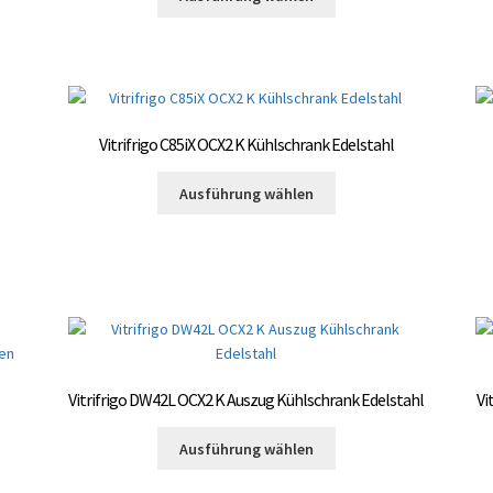
gewählt
Produkt
3.300,00 €
werden
weist
mehrere
Varianten
auf.
Die
Vitrifrigo C85iX OCX2 K Kühlschrank Edelstahl
Optionen
können
Dieses
Ausführung wählen
auf
Produkt
der
weist
te
Produktseite
mehrere
gewählt
Varianten
werden
auf.
Die
Optionen
können
Vitrifrigo DW42L OCX2 K Auszug Kühlschrank Edelstahl
Vi
auf
der
Dieses
Ausführung wählen
Produktseite
Produkt
gewählt
te
weist