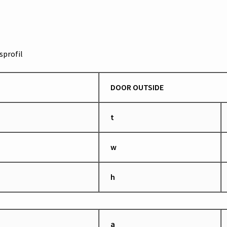
profil
DOOR OUTSIDE
t
w
h
a