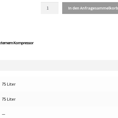
Vitrifrigo
In den Anfragesammelkor
C75LDW
CHR
K
Auszug
Kühlschrank
 externem Kompressor
mit
externem
Kompressor
Menge
75 Liter
75 Liter
—