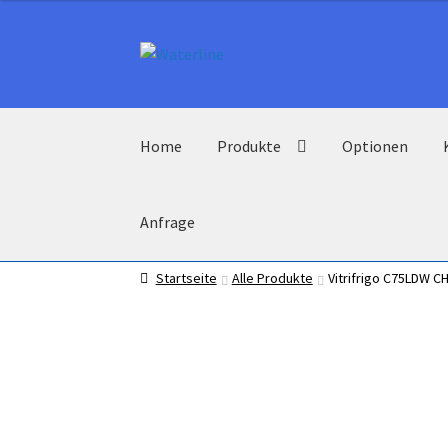
Zur
Zum
Navigation
Inhalt
springen
springen
Home
Produkte
Optionen
Anfrage
Startseite
Alle Produkte
Vitrifrigo C75LDW 