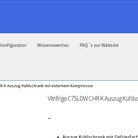
Konfigurator
Wissenswertes
FAQ´s zur Website
CHR K Auszug Kühlschrank mit externem Kompressor
Vitrifrigo C75LDW CHR K Auszug Kühl
Preisspanne:
–
3.000,00 €
Auszug Kühlschrank mit Gefrierfac