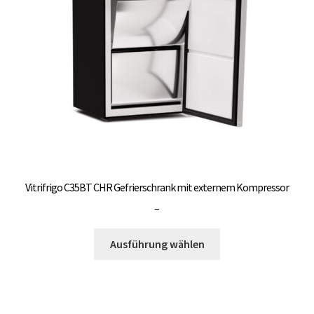
können
auf
der
Produktseite
gewählt
werden
Vitrifrigo C35BT CHR Gefrierschrank mit externem Kompressor
Preisspanne:
–
3.000,00 €
Dieses
bis
Ausführung wählen
Produkt
3.300,00 €
weist
mehrere
Varianten