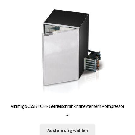
auf.
Die
Optionen
können
auf
der
Produktseite
gewählt
werden
Vitrifrigo C55BT CHR Gefrierschrank mit externem Kompressor
Preisspanne:
–
3.000,00 €
Dieses
bis
Ausführung wählen
Produkt