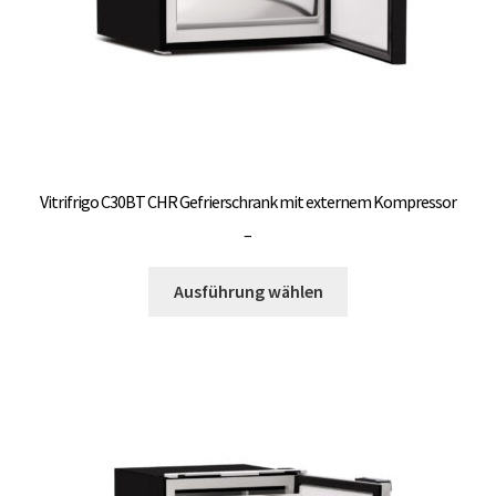
gewählt
werden
Vitrifrigo C30BT CHR Gefrierschrank mit externem Kompressor
Preisspanne:
–
3.000,00 €
Dieses
bis
Ausführung wählen
Produkt
3.300,00 €
weist
mehrere
Varianten
auf.
Die
Optionen