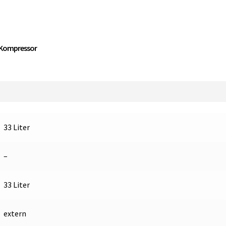
CHR
Gefrierschrank
mit
externem
m Kompressor
Kompressor
Menge
33 Liter
–
33 Liter
extern