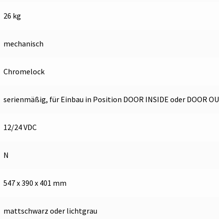
26 kg
mechanisch
Chromelock
serienmäßig, für Einbau in Position DOOR INSIDE oder DOOR O
12/24 VDC
N
547 x 390 x 401 mm
mattschwarz oder lichtgrau