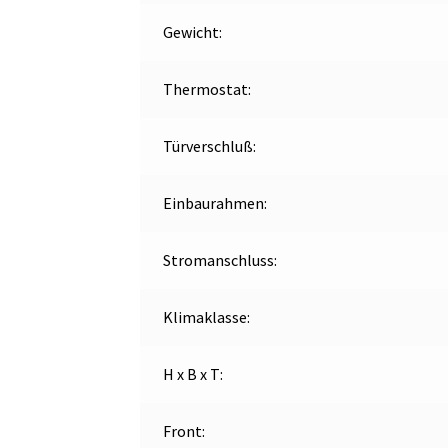
Gewicht:
Thermostat:
Türverschluß:
Einbaurahmen:
Stromanschluss:
Klimaklasse:
H x B x T:
Front: