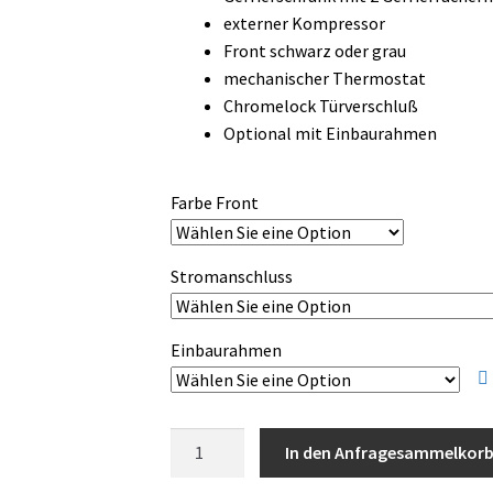
bis
externer Kompressor
3.300,00 €
Front schwarz oder grau
mechanischer Thermostat
Chromelock Türverschluß
Optional mit Einbaurahmen
Farbe Front
Stromanschluss
Einbaurahmen
Vitrifrigo
In den Anfragesammelkor
C35BT