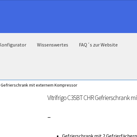
Konfigurator
Wissenswertes
FAQ´s zur Website
R Gefrierschrank mit externem Kompressor
Vitrifrigo C35BT CHR Gefrierschrank 
Preisspanne:
–
3.000,00 €
Gefrierschrank mit 2 Gefrierfächern