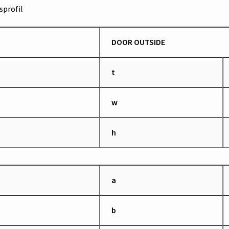
profil
DOOR OUTSIDE
t
w
h
a
b