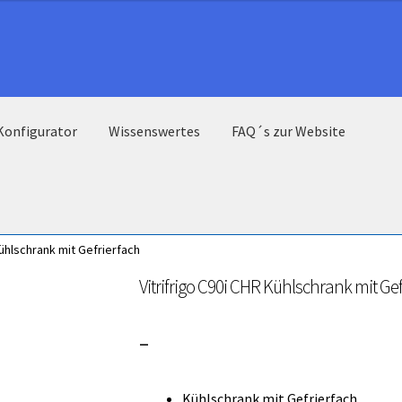
Konfigurator
Wissenswertes
FAQ´s zur Website
Kühlschrank mit Gefrierfach
Vitrifrigo C90i CHR Kühlschrank mit Gef
Preisspanne:
–
3.000,00 €
Kühlschrank mit Gefrierfach