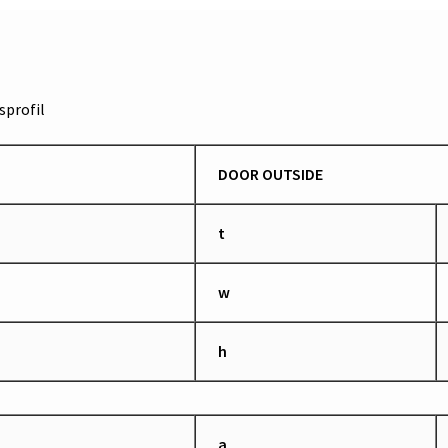
profil
DOOR OUTSIDE
t
w
h
a