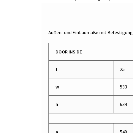
Außen- und Einbaumaße mit Befestigungs
DOOR INSIDE
t
25
w
533
h
634
a
549