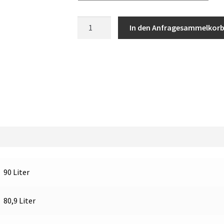
Vitrifrigo
In den Anfragesammelkor
C90i
CHR
Kühlschrank
mit
Gefrierfach
Menge
90 Liter
80,9 Liter