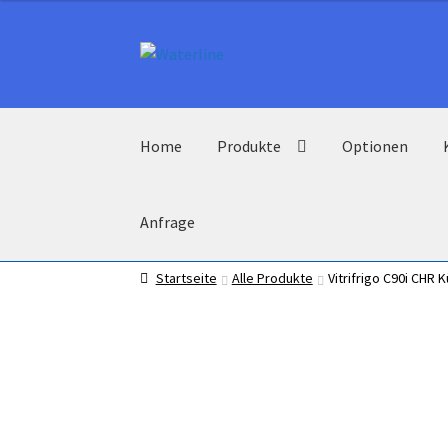
Zur
Zum
Navigation
Inhalt
springen
springen
Home
Produkte
Optionen
Anfrage
Startseite
Alle Produkte
Vitrifrigo C90i CHR 