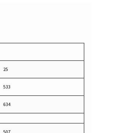
25
533
634
507