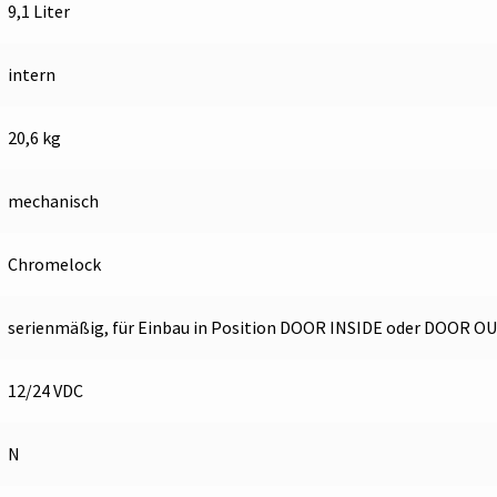
9,1 Liter
intern
20,6 kg
mechanisch
Chromelock
serienmäßig, für Einbau in Position DOOR INSIDE oder DOOR O
12/24 VDC
N