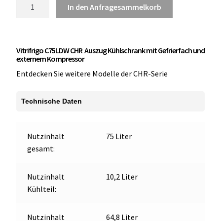
Vitrifrigo
In den Anfragesammelkorb
C75LDW
CHR
Auszug
Vitrifrigo C75LDW CHR Auszug Kühlschrank mit Gefrierfach und
Kühlschrank
externem Kompressor
mit
Entdecken Sie weitere Modelle der CHR-Serie
Gefrierfach
und
externem
Technische Daten
Kompressor
Menge
Nutzinhalt
75 Liter
gesamt:
Nutzinhalt
10,2 Liter
Kühlteil:
Nutzinhalt
64,8 Liter