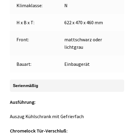
Klimaklasse:
N
H x B x T:
622 x 470 x 460 mm
Front:
mattschwarz oder
lichtgrau
Bauart:
Einbaugerät
Serienmäßig
Ausführung:
Auszug Kühlschrank mit Gefrierfach
Chromelock Tür-Verschluß: