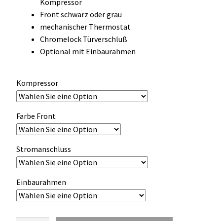
Kompressor
OCX 2 Serie
Front schwarz oder grau
mechanischer Thermostat
Geräte Optionen
Chromelock Türverschluß
Optional mit Einbaurahmen
FAQ´s zur Website
Kompressor
Wissenswertes
Konfigurator
Farbe Front
Kontakt
Stromanschluss
Einbaurahmen