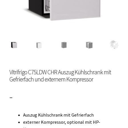
Unterme
Einbau Kühlmöbel, externer Kompressor, Front:
öffnen
schwarz, lichtgrau
Getränke Kühler
Kühl- Gefrierkombinationen
weiße Kühl- Gefrierkombinationen
Vitrifrigo C75LDW CHR Auszug Kühlschrank mit
Weinkühlschränke
Gefrierfach und externem Kompressor
Eiswürfelbereiter
Preisspanne:
–
Kühlkassetten
3.000,00 €
Auszug Kühlschrank mit Gefrierfach
bis
Kühl-/ Gefrierboxen tragbar
externer Kompressor, optional mit HP-
3.300,00 €