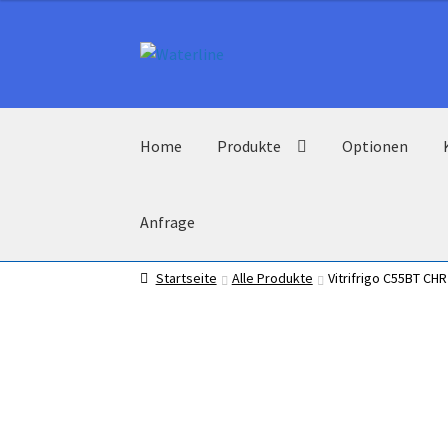
Zur
Zum
Navigation
Inhalt
springen
springen
Home
Produkte
Optionen
Anfrage
Startseite
Alle Produkte
Vitrifrigo C55BT CH