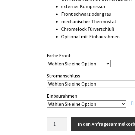
bis
externer Kompressor
3.300,00 €
Front schwarz oder grau
mechanischer Thermostat
Chromelock Türverschluß
Optional mit Einbaurahmen
Farbe Front
Stromanschluss
Einbaurahmen
Vitrifrigo
In den Anfragesammelkor
C55BT