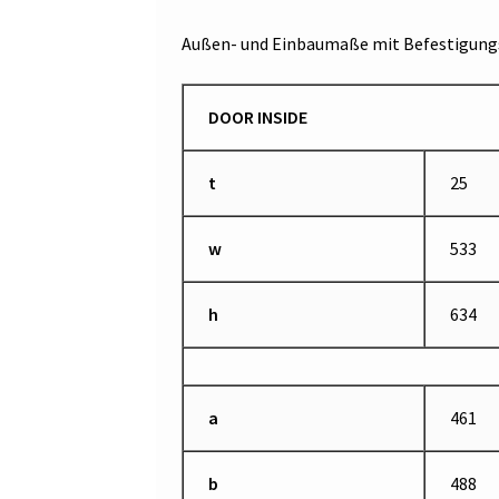
Außen- und Einbaumaße mit Befestigungs
DOOR INSIDE
t
25
w
533
h
634
a
461
b
488