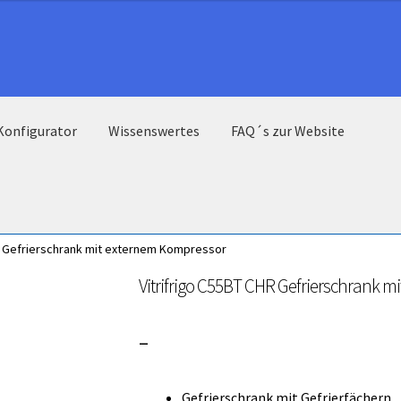
Konfigurator
Wissenswertes
FAQ´s zur Website
R Gefrierschrank mit externem Kompressor
Vitrifrigo C55BT CHR Gefrierschrank 
Preisspanne:
–
3.000,00 €
Gefrierschrank mit Gefrierfächern