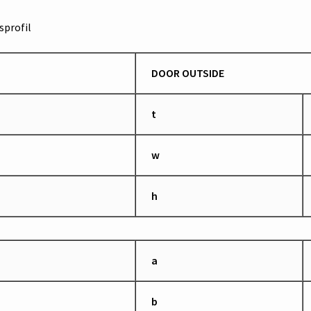
profil
DOOR OUTSIDE
t
w
h
a
b