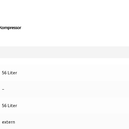
CHR
Gefrierschrank
mit
externem
m Kompressor
Kompressor
Menge
56 Liter
–
56 Liter
extern