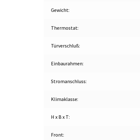
Gewicht:
Thermostat:
Türverschluß:
Einbaurahmen:
Stromanschluss:
Klimaklasse:
H x B x T:
Front: