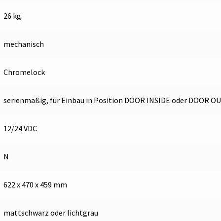
26 kg
mechanisch
Chromelock
serienmäßig, für Einbau in Position DOOR INSIDE oder DOOR O
12/24 VDC
N
622 x 470 x 459 mm
mattschwarz oder lichtgrau