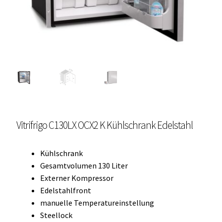
Unterme
Einbau Kühlmöbel, externer Kompressor, Front:
öffnen
schwarz, lichtgrau
Getränke Kühler
Kühl- Gefrierkombinationen
weiße Kühl- Gefrierkombinationen
Vitrifrigo C130LX OCX2 K Kühlschrank Edelstahl
Weinkühlschränke
Eiswürfelbereiter
Kühlschrank
Gesamtvolumen 130 Liter
Kühlkassetten
Externer Kompressor
Edelstahlfront
Kühl-/ Gefrierboxen tragbar
manuelle Temperatureinstellung
Steellock