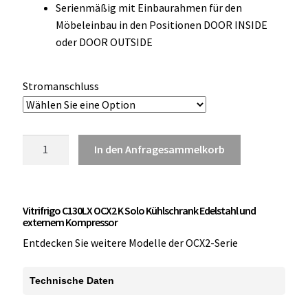
Serienmäßig mit Einbaurahmen für den
OCX 2 Serie
Möbeleinbau in den Positionen DOOR INSIDE
oder DOOR OUTSIDE
Geräte Optionen
FAQ´s zur Website
Stromanschluss
Wissenswertes
Vitrifrigo
In den Anfragesammelkorb
Konfigurator
C130LX
OCX2
Kontakt
K
Vitrifrigo C130LX OCX2 K Solo Kühlschrank Edelstahl und
Kühlschrank
externem Kompressor
Edelstahl
Entdecken Sie weitere Modelle der OCX2-Serie
Menge
Technische Daten