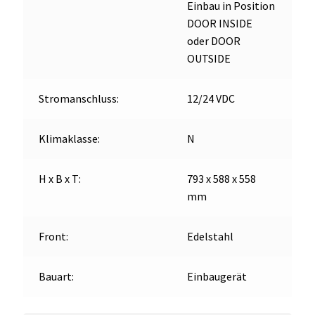
Einbau in Position
DOOR INSIDE
oder DOOR
OUTSIDE
Stromanschluss:
12/24 VDC
Klimaklasse:
N
H x B x T:
793 x 588 x 558
mm
Front:
Edelstahl
Bauart:
Einbaugerät