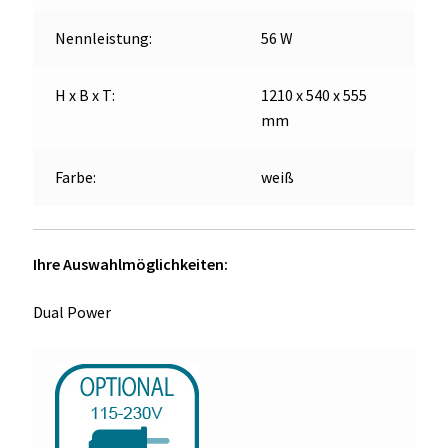
Nennleistung:
56 W
H x B x T:
1210 x 540 x 555
mm
Farbe:
weiß
Ihre Auswahlmöglichkeiten:
Dual Power