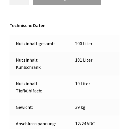
C190MP
OCX 2 Serie
Kühl-
und
Geräte Optionen
Gefrierkombination
Technische Daten:
200L
FAQ´s zur Website
weiss
Nutzinhalt gesamt:
200 Liter
Menge
Wissenswertes
Nutzinhalt
181 Liter
Konfigurator
Kühlschrank:
Kontakt
Nutzinhalt
19 Liter
Tiefkühlfach:
Gewicht:
39 kg
Anschlussspannung:
12/24 VDC