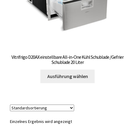
Unterme
Einbau Kühlmöbel, externer Kompressor, Front:
öffnen
schwarz, lichtgrau
Getränke Kühler
Kühl- Gefrierkombinationen
Vitrifrigo D20AX einstellbare All-in-One Kühl Schublade /Gefrier
weiße Kühl- Gefrierkombinationen
Schublade 20 Liter
Dieses
Weinkühlschränke
Ausführung wählen
Produkt
weist
Eiswürfelbereiter
mehrere
Varianten
Kühlkassetten
auf.
Die
Einzelnes Ergebnis wird angezeigt
Kühl-/ Gefrierboxen tragbar
Optionen
können