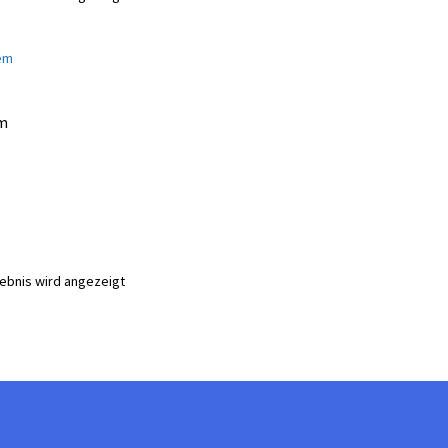
em
gebnis wird angezeigt
te