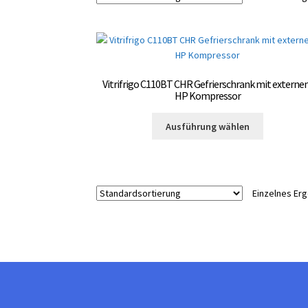
Vitrifrigo C110BT CHR Gefrierschrank mit extern
HP Kompressor
Dieses
Ausführung wählen
Produkt
weist
mehrere
Varianten
Einzelnes Er
auf.
Die
Optionen
können
auf
der
Produktsei
gewählt