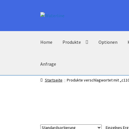
Zur
Zum
Navigation
Inhalt
springen
springen
Home
Produkte
Optionen
Anfrage
Startseite
Produkte verschlagwortet mit „c11
Einzelnes Er