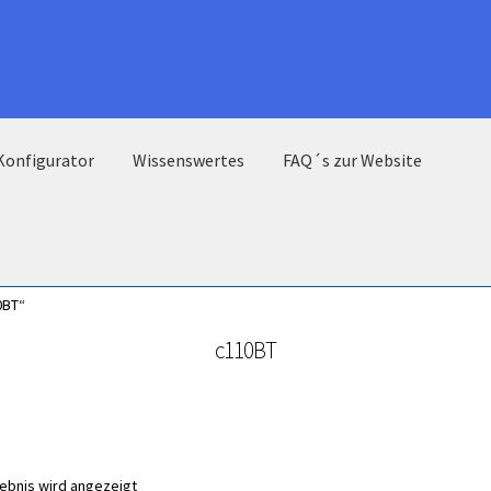
Konfigurator
Wissenswertes
FAQ´s zur Website
0BT“
c110BT
gebnis wird angezeigt