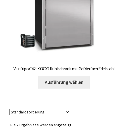
auf
OCX 2 Serie
der
Produktseite
Geräte Optionen
gewählt
werden
FAQ´s zur Website
Wissenswertes
Konfigurator
Vitrifrigo C42LX OCX2 Kühlschrank mit Gefrierfach Edelstahl
Dieses
Kontakt
Ausführung wählen
Produkt
weist
mehrere
Varianten
auf.
Die
Alle 2 Ergebnisse werden angezeigt