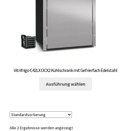
auf
OCX 2 Serie
der
Produktseite
Geräte Optionen
gewählt
werden
FAQ´s zur Website
Wissenswertes
Konfigurator
Vitrifrigo C42LX OCX2 Kühlschrank mit Gefrierfach Edelstahl
Dieses
Kontakt
Ausführung wählen
Produkt
weist
mehrere
Varianten
auf.
Die
Alle 2 Ergebnisse werden angezeigt