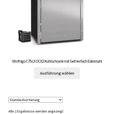
auf
OCX 2 Serie
der
Produktseite
Geräte Optionen
gewählt
werden
FAQ´s zur Website
Wissenswertes
Konfigurator
Vitrifrigo C75LX OCX2 Kühlschrank mit Gefrierfach Edelstahl
Dieses
Kontakt
Ausführung wählen
Produkt
weist
mehrere
Varianten
auf.
Die
Alle 2 Ergebnisse werden angezeigt