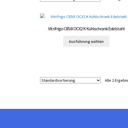
Vitrifrigo C85iX OCX2 K Kühlschrank Edelstahl
Dieses
Ausführung wählen
Produkt
weist
mehrere
Varianten
auf.
Die
Alle 2 Ergeb
Optionen
können
auf
der
Produktsei
gewählt
werden