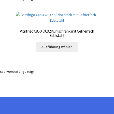
Vitrifrigo C85iX OCX2 Kühlschrank mit Gefrierfach
Edelstahl
Dieses
Ausführung wählen
Produkt
weist
mehrere
Varianten
nisse werden angezeigt
auf.
Die
Optionen
können
auf
te
der
Produktseite
gewählt