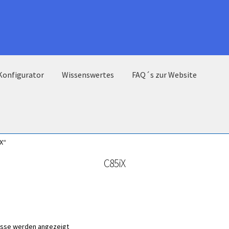
Konfigurator
Wissenswertes
FAQ´s zur Website
X“
C85iX
nisse werden angezeigt