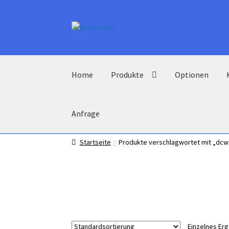
Zur
Zum
Navigation
Inhalt
springen
springen
Home
Produkte
Optionen
Anfrage
Startseite
Produkte verschlagwortet mit „dcw
Einzelnes Er