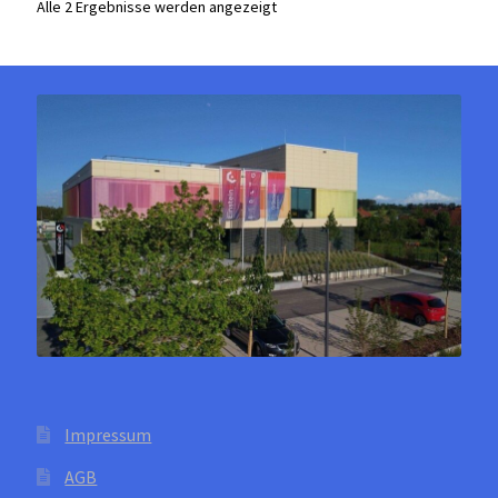
Alle 2 Ergebnisse werden angezeigt
Optionen
können
auf
der
Produktseite
gewählt
werden
Impressum
AGB