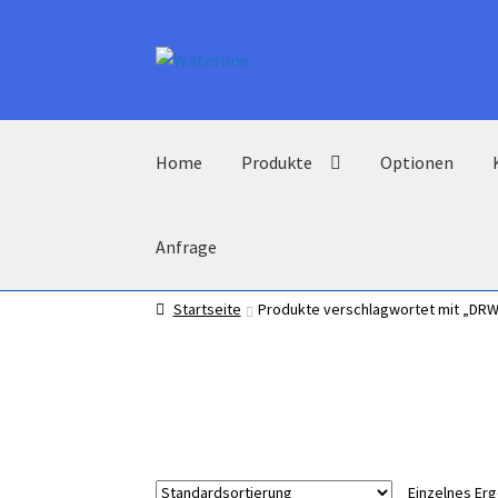
Zur
Zum
Navigation
Inhalt
springen
springen
Home
Produkte
Optionen
Anfrage
Startseite
Produkte verschlagwortet mit „DR
Einzelnes Er