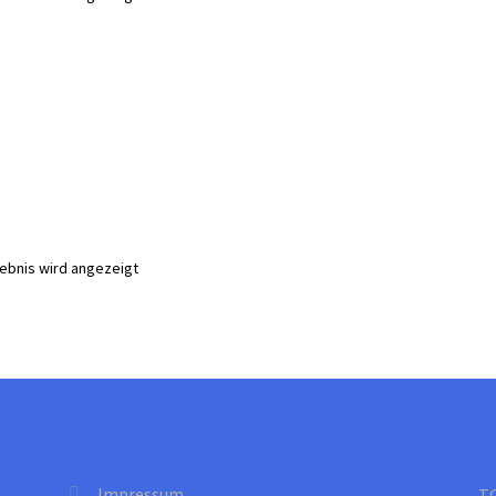
gebnis wird angezeigt
te
Impressum
T