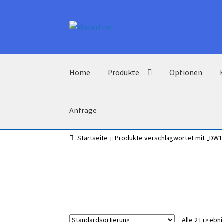
Zur
Zum
Navigation
Inhalt
springen
springen
Home
Produkte
Optionen
Anfrage
Startseite
Produkte verschlagwortet mit „DW1
Alle 2 Ergeb