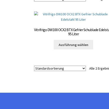
Vitrifrigo DW100 OCX2 BTX Gefrier Schublade Edelst
95 Liter
Dieses
Ausführung wählen
Produkt
weist
mehrere
Varianten
Alle 2 Ergeb
auf.
Die
Optionen
können
auf
der
Produktsei
gewählt