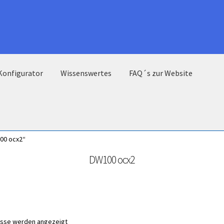
Konfigurator
Wissenswertes
FAQ´s zur Website
00 ocx2“
DW100 ocx2
nisse werden angezeigt