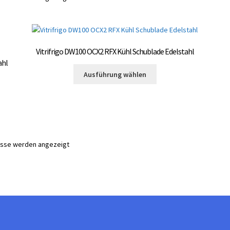
Vitrifrigo DW100 OCX2 RFX Kühl Schublade Edelstahl
ahl
Dieses
Ausführung wählen
Produkt
weist
mehrere
Varianten
auf.
Die
nisse werden angezeigt
Optionen
können
auf
der
Produktseite
gewählt
te
werden