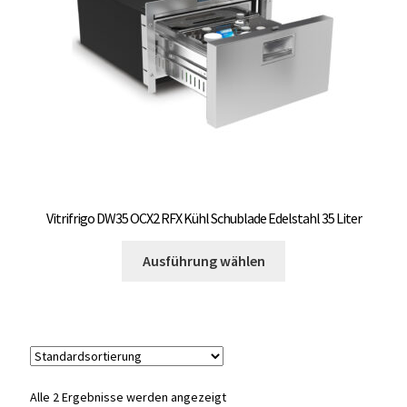
auf
OCX 2 Serie
der
Produktseite
Geräte Optionen
gewählt
werden
FAQ´s zur Website
Wissenswertes
Konfigurator
Vitrifrigo DW35 OCX2 RFX Kühl Schublade Edelstahl 35 Liter
Dieses
Kontakt
Ausführung wählen
Produkt
weist
mehrere
Varianten
auf.
Die
Alle 2 Ergebnisse werden angezeigt