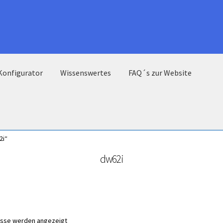
Konfigurator
Wissenswertes
FAQ´s zur Website
2i“
dw62i
nisse werden angezeigt