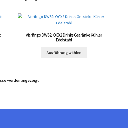
t
Vitrifrigo DW62i OCX2 Drinks Getränke Kühler
Edelstahl
Dieses
Ausführung wählen
Produkt
weist
mehrere
Varianten
nisse werden angezeigt
auf.
Die
Optionen
können
auf
der
te
Produktseite
gewählt