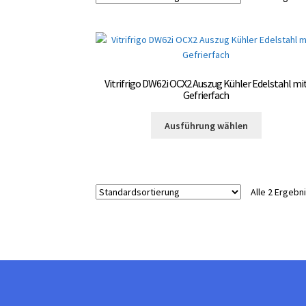
Vitrifrigo DW62i OCX2 Auszug Kühler Edelstahl mi
Gefrierfach
Dieses
Ausführung wählen
Produkt
weist
mehrere
Varianten
Alle 2 Ergeb
auf.
Die
Optionen
können
auf
der
Produktsei
gewählt