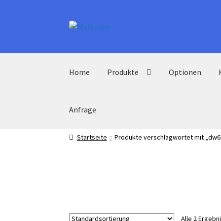
Zur
Zum
Navigation
Inhalt
springen
springen
Home
Produkte
Optionen
Anfrage
Startseite
Produkte verschlagwortet mit „dw6
Alle 2 Ergeb