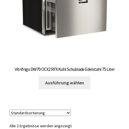
auf
OCX 2 Serie
der
Produktseite
Geräte Optionen
gewählt
werden
FAQ´s zur Website
Wissenswertes
Konfigurator
Vitrifrigo DW70 OCX2 RFX Kühl Schublade Edelstahl 75 Liter
Dieses
Kontakt
Ausführung wählen
Produkt
weist
mehrere
Varianten
auf.
Die
Alle 2 Ergebnisse werden angezeigt