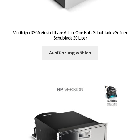
Vitrifrigo D30A einstellbare All-in-One Kühl Schublade /Gefrier
Schublade 30 Liter
Dieses
Ausführung wählen
Produkt
weist
mehrere
Varianten
auf.
Die
Optionen
können
auf
der
Produktseite