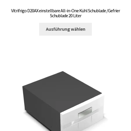
Vitrifrigo D20AX einstellbare All-in-One Kühl Schublade /Gefrier
Schublade 20 Liter
Dieses
Ausführung wählen
Produkt
weist
mehrere
Varianten
auf.
Die
Optionen
können
auf
der
Produktseite
gewählt
werden