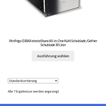
gewählt
werden
Vitrifrigo D30AX einstellbare All-in-One Kühl Schublade /Gefrier
Schublade 30 Liter
Dieses
Ausführung wählen
Produkt
weist
mehrere
Varianten
auf.
Die
Alle 7 Ergebnisse werden angezeigt
Optionen
können