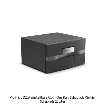
weist
mehrere
Varianten
auf.
Die
Optionen
können
auf
der
Produktseite
gewählt
werden
Vitrifrigo D20A einstellbare All-in-One Kühl Schublade /Gefrier
Schublade 20 Liter