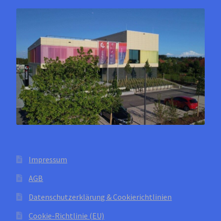
auf
der
Produktseite
gewählt
werden
Impressum
AGB
Datenschutzerklärung & Cookierichtlinien
Cookie-Richtlinie (EU)