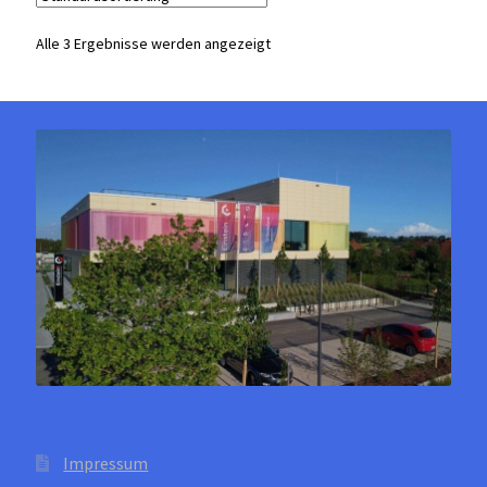
auf.
Die
Alle 3 Ergebnisse werden angezeigt
Optionen
können
auf
der
Produktseite
gewählt
werden
Impressum