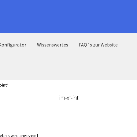
Konfigurator
Wissenswertes
FAQ´s zur Website
-int“
im-xt-int
gebnis wird angezeigt