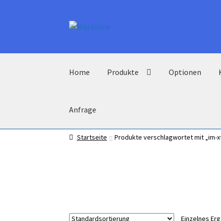
Zur
Zum
Navigation
Inhalt
springen
springen
Home
Produkte
Optionen
Anfrage
Startseite
Produkte verschlagwortet mit „im-xt
Einzelnes Er