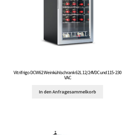
OCX 2 Serie
Geräte Optionen
FAQ´s zur Website
Wissenswertes
Konfigurator
Vitrifrigo DCW62 Weinkühlschrank 62L 12/24VDC und 115-230
VAC
Kontakt
In den Anfragesammelkorb