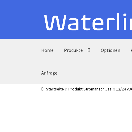
Zur
Zum
Navigation
Inhalt
springen
springen
Home
Produkte
Optionen
Anfrage
Startseite
Produkt Stromanschluss
12/24 VD