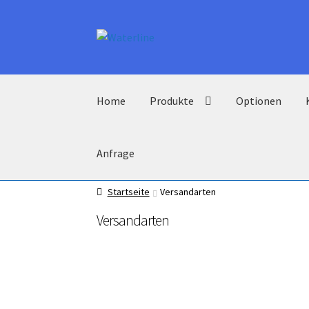
Zur
Zum
Navigation
Inhalt
springen
springen
Home
Produkte
Optionen
Anfrage
Startseite
Versandarten
Versandarten