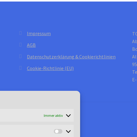
Impressum
T
Ab
AGB
B
Datenschutzerklärung & Cookierichtlinien
Al
95
Cookie-Richtlinie (EU)
Te
E-
Immer aktiv
Marketing