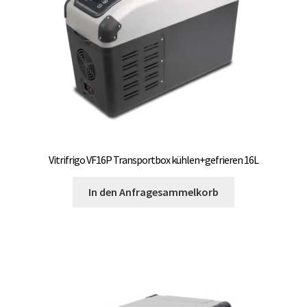
OCX 2 Serie
Geräte Optionen
FAQ´s zur Website
Wissenswertes
Konfigurator
Vitrifrigo VF16P Transportbox kühlen+gefrieren 16L
Kontakt
In den Anfragesammelkorb