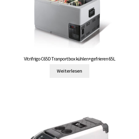
Unterme
Einbau Kühlmöbel, externer Kompressor, Front:
öffnen
schwarz, lichtgrau
Getränke Kühler
Kühl- Gefrierkombinationen
Vitrifrigo C65D Tranportbox kühlen+gefrieren 65L
weiße Kühl- Gefrierkombinationen
Weiterlesen
Weinkühlschränke
Eiswürfelbereiter
Kühlkassetten
Kühl-/ Gefrierboxen tragbar