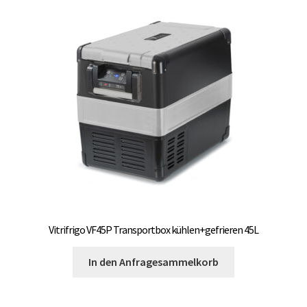
Vitrifrigo VF45P Transportbox kühlen+gefrieren 45L
In den Anfragesammelkorb