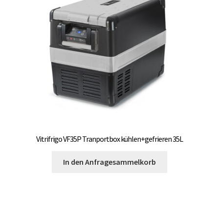
Vitrifrigo VF35P Tranportbox kühlen+gefrieren 35L
In den Anfragesammelkorb