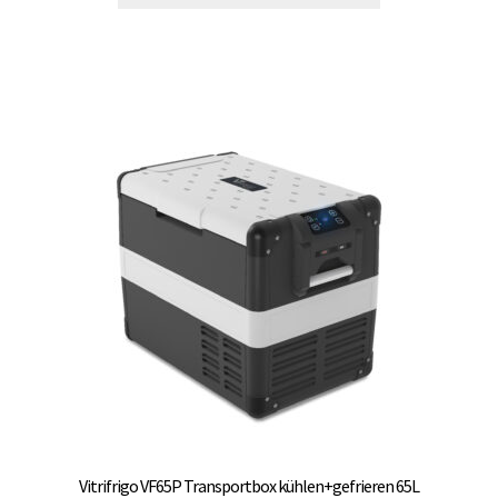
Vitrifrigo VF65P Transportbox kühlen+gefrieren 65L