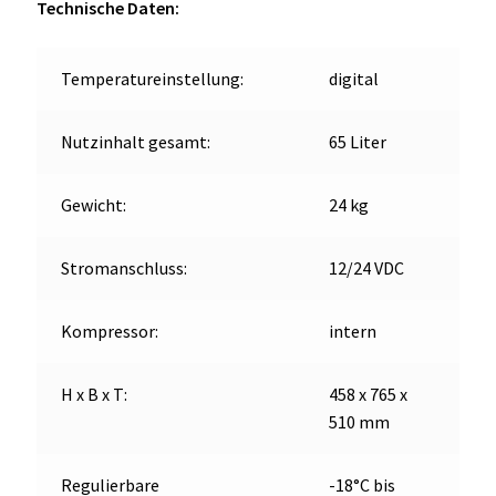
Technische Daten:
OCX 2 Serie
Geräte Optionen
Temperatureinstellung:
digital
FAQ´s zur Website
Nutzinhalt gesamt:
65 Liter
Wissenswertes
Gewicht:
24 kg
Konfigurator
Stromanschluss:
12/24 VDC
Kontakt
Kompressor:
intern
H x B x T:
458 x 765 x
510 mm
Regulierbare
-18°C bis