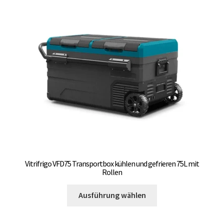
Vitrifrigo VFD75 Transportbox kühlen und gefrieren 75L mit
Rollen
Dieses
Ausführung wählen
Produkt
weist