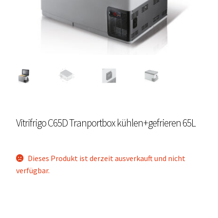
Unterme
Einbau Kühlmöbel, externer Kompressor, Front:
öffnen
schwarz, lichtgrau
Getränke Kühler
Kühl- Gefrierkombinationen
weiße Kühl- Gefrierkombinationen
Vitrifrigo C65D Tranportbox kühlen+gefrieren 65L
Weinkühlschränke
Eiswürfelbereiter
Dieses Produkt ist derzeit ausverkauft und nicht
verfügbar.
Kühlkassetten
Kühl-/ Gefrierboxen tragbar