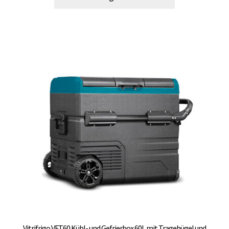
Vitrifrigo VFT60 Kühl- und Gefrierbox 60L mit Tragebügel und