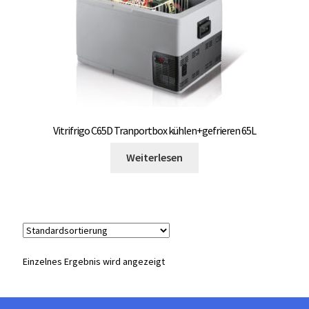
Unterme
Einbau Kühlmöbel, externer Kompressor, Front:
öffnen
schwarz, lichtgrau
Getränke Kühler
Kühl- Gefrierkombinationen
Vitrifrigo C65D Tranportbox kühlen+gefrieren 65L
weiße Kühl- Gefrierkombinationen
Weiterlesen
Weinkühlschränke
Eiswürfelbereiter
Kühlkassetten
Einzelnes Ergebnis wird angezeigt
Kühl-/ Gefrierboxen tragbar