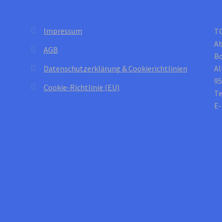
gewählt
werden
Impressum
T
Ab
AGB
B
Datenschutzerklärung & Cookierichtlinien
Al
95
Cookie-Richtlinie (EU)
Te
E-