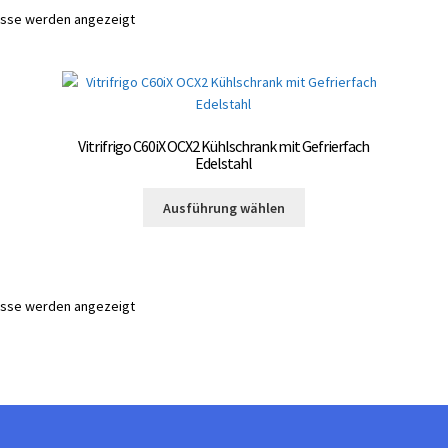
nisse werden angezeigt
Vitrifrigo C60iX OCX2 Kühlschrank mit Gefrierfach
Edelstahl
Dieses
Ausführung wählen
Produkt
weist
mehrere
Varianten
nisse werden angezeigt
auf.
Die
Optionen
können
auf
te
der
Produktseite