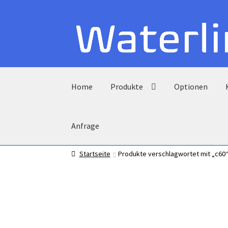
Zur
Zum
Navigation
Inhalt
springen
springen
Home
Produkte
Optionen
Anfrage
Startseite
Produkte verschlagwortet mit „c60