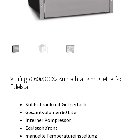
Unterme
Einbau Kühlmöbel, externer Kompressor, Front:
öffnen
schwarz, lichtgrau
Getränke Kühler
Kühl- Gefrierkombinationen
weiße Kühl- Gefrierkombinationen
Vitrifrigo C60iX OCX2 Kühlschrank mit Gefrierfach
Weinkühlschränke
Edelstahl
Eiswürfelbereiter
Kühlschrank mit Gefrierfach
Kühlkassetten
Gesamtvolumen 60 Liter
Interner Kompressor
Kühl-/ Gefrierboxen tragbar
Edelstahlfront
manuelle Temperatureinstellung