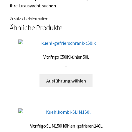
ihre Luxusyacht suchen.
Zusätzliche Information
Ähnliche Produkte
Vitrifrigo C50iK kühlen 50L
Preisspanne:
–
3.000,00 €
Dieses
bis
Ausführung wählen
Produkt
3.500,00 €
weist
mehrere
Varianten
auf.
Die
Vitrifrigo SLIM150l kühlen+gefrieren 140L
Optionen