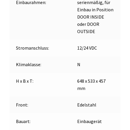
Einbaurahmen:
serienmäßig, für
Einbau in Position
DOOR INSIDE
oder DOOR
OUTSIDE
Stromanschluss:
12/24 VDC
Klimaklasse:
N
H x B x T:
648 x 533 x 457
mm
Front:
Edelstahl
Bauart:
Einbaugerät