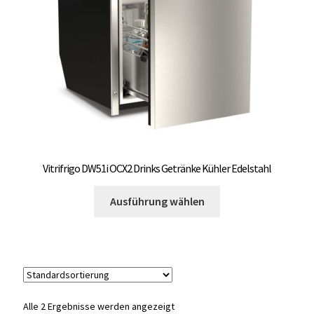
auf
OCX 2 Serie
der
Produktseite
Geräte Optionen
gewählt
werden
FAQ´s zur Website
Wissenswertes
Konfigurator
Vitrifrigo DW51i OCX2 Drinks Getränke Kühler Edelstahl
Dieses
Kontakt
Ausführung wählen
Produkt
weist
mehrere
Varianten
auf.
Die
Alle 2 Ergebnisse werden angezeigt