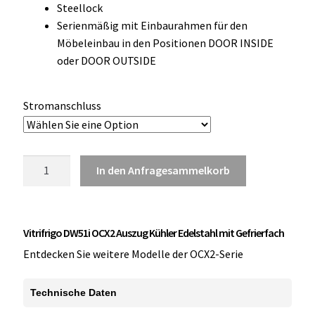
Steellock
OCX 2 Serie
Serienmäßig mit Einbaurahmen für den
Möbeleinbau in den Positionen DOOR INSIDE
Geräte Optionen
oder DOOR OUTSIDE
FAQ´s zur Website
Stromanschluss
Wissenswertes
Konfigurator
Vitrifrigo
In den Anfragesammelkorb
DW51i
Kontakt
OCX2
Auszug
Vitrifrigo DW51i OCX2 Auszug Kühler Edelstahl mit Gefrierfach
Kühler
Edelstahl
Entdecken Sie weitere Modelle der OCX2-Serie
Menge
Technische Daten