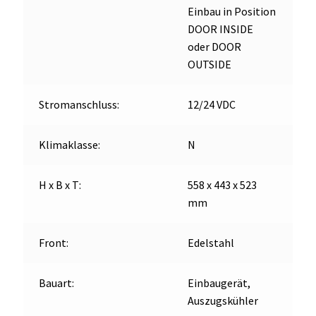
Einbau in Position
DOOR INSIDE
oder DOOR
OUTSIDE
Stromanschluss:
12/24 VDC
Klimaklasse:
N
H x B x T:
558 x 443 x 523
mm
Front:
Edelstahl
Bauart:
Einbaugerät,
Auszugskühler