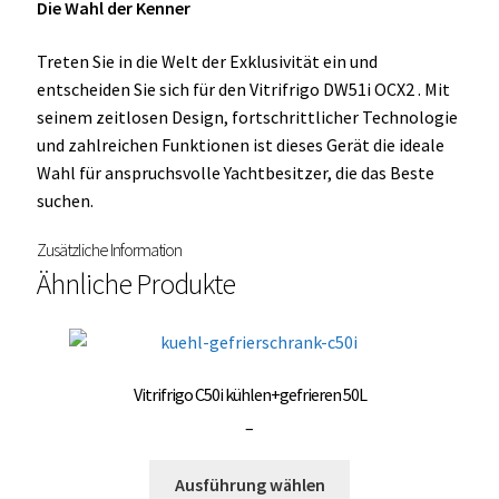
Die Wahl der Kenner
Treten Sie in die Welt der Exklusivität ein und
entscheiden Sie sich für den Vitrifrigo DW51i OCX2 . Mit
seinem zeitlosen Design, fortschrittlicher Technologie
und zahlreichen Funktionen ist dieses Gerät die ideale
Wahl für anspruchsvolle Yachtbesitzer, die das Beste
suchen.
Zusätzliche Information
Ähnliche Produkte
Vitrifrigo C50i kühlen+gefrieren 50L
Preisspanne:
–
3.000,00 €
Dieses
bis
Ausführung wählen