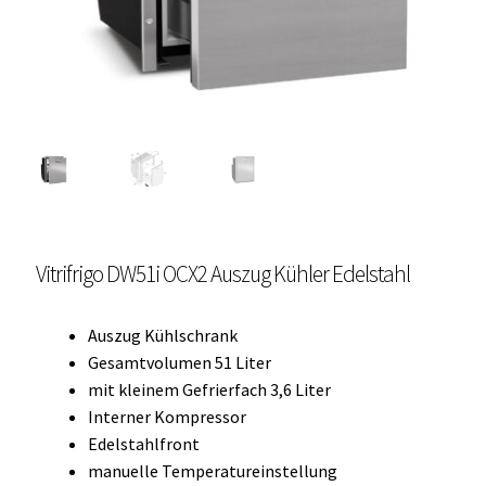
Unterme
Einbau Kühlmöbel, externer Kompressor, Front:
öffnen
schwarz, lichtgrau
Getränke Kühler
Kühl- Gefrierkombinationen
weiße Kühl- Gefrierkombinationen
Vitrifrigo DW51i OCX2 Auszug Kühler Edelstahl
Weinkühlschränke
Eiswürfelbereiter
Auszug Kühlschrank
Gesamtvolumen 51 Liter
Kühlkassetten
mit kleinem Gefrierfach 3,6 Liter
Interner Kompressor
Kühl-/ Gefrierboxen tragbar
Edelstahlfront
manuelle Temperatureinstellung