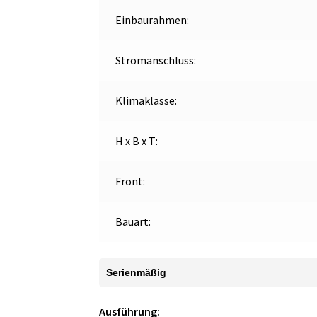
Einbaurahmen:
Stromanschluss:
Klimaklasse:
H x B x T:
Front:
Bauart:
Serienmäßig
Ausführung: