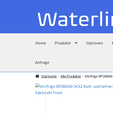
Zur
Zum
Navigation
Inhalt
springen
springen
Home
Produkte
Optionen
Anfrage
Startseite
Alle Produkte
Vitrifrigo DP260iX