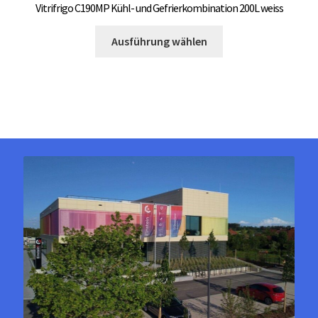
Vitrifrigo C190MP Kühl- und Gefrierkombination 200L weiss
Dieses
Ausführung wählen
Produkt
weist
mehrere
Varianten
auf.
Die
Optionen
können
auf
der
Produktseite
gewählt
werden