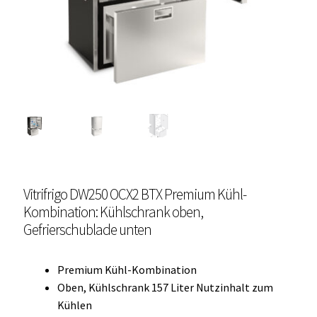
Unterme
Einbau Kühlmöbel, externer Kompressor, Front:
öffnen
schwarz, lichtgrau
Getränke Kühler
Kühl- Gefrierkombinationen
weiße Kühl- Gefrierkombinationen
Weinkühlschränke
Vitrifrigo DW250 OCX2 BTX Premium Kühl-
Kombination: Kühlschrank oben,
Eiswürfelbereiter
Gefrierschublade unten
Kühlkassetten
Premium Kühl-Kombination
Oben, Kühlschrank 157 Liter Nutzinhalt zum
Kühl-/ Gefrierboxen tragbar
Kühlen