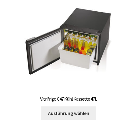
Vitrifrigo C47 Kühl Kassette 47L
Dieses
Ausführung wählen
Produkt
weist
mehrere