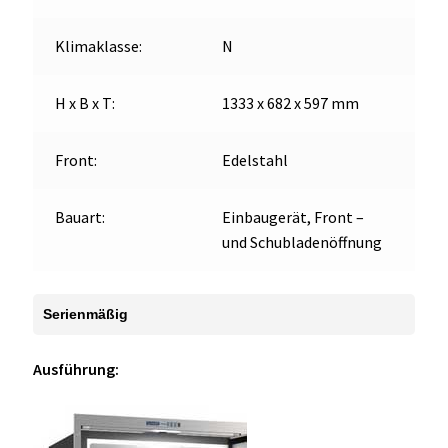
Klimaklasse:
N
H x B x T:
1333 x 682 x 597 mm
Front:
Edelstahl
Bauart:
Einbaugerät, Front –
und Schubladenöffnung
Serienmäßig
Ausführung: