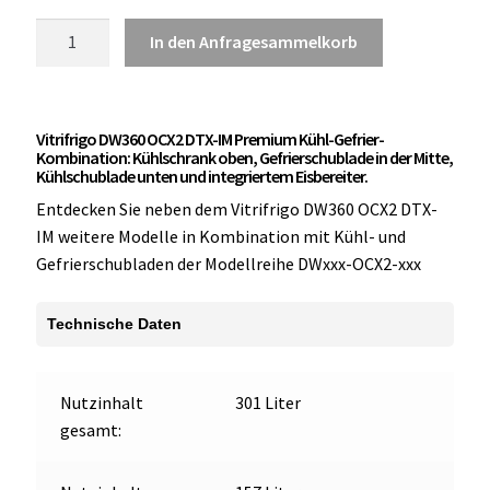
Vitrifrigo
In den Anfragesammelkorb
DW360
OCX2
DTX-
Vitrifrigo DW360 OCX2 DTX-IM Premium Kühl-Gefrier-
IM
Kombination: Kühlschrank
oben
, Gefrierschublade in der
Mitte,
Premium
Kühlschublade
unten und integriertem Eisbereiter.
Kühl-
Entdecken Sie neben dem Vitrifrigo DW360 OCX2 DTX-
Gefrier-
IM weitere Modelle in Kombination mit Kühl- und
Kombination:
Gefrierschubladen der Modellreihe DWxxx-OCX2-xxx
Kühlschrank
oben,
Technische Daten
Gefrierschublade
in
der Mitte,
Nutzinhalt
301 Liter
Kühlschublade
gesamt:
unten,
mit