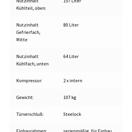
Nutzinhalt
157 Liter
Eisbereiter
Kühlteil, oben:
Menge
Nutzinhalt
80 Liter
Gefrierfach,
Mitte
Nutzinhalt
64 Liter
Kühlfach, unten
Kompressor:
2 x intern
Gewicht:
107 kg
Türverschluß:
Steelock
Einbaurahmen:
serienmäßig, für Einbau