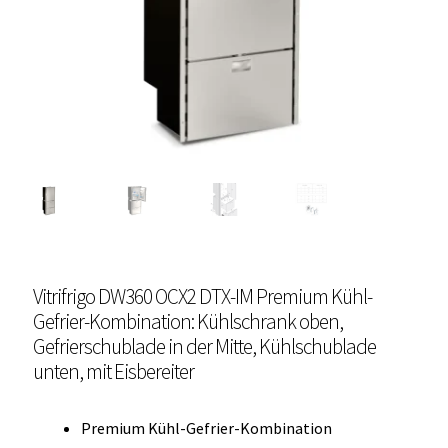
Unterme
Einbau Kühlmöbel, externer Kompressor, Front:
öffnen
schwarz, lichtgrau
Getränke Kühler
Kühl- Gefrierkombinationen
weiße Kühl- Gefrierkombinationen
Weinkühlschränke
Vitrifrigo DW360 OCX2 DTX-IM Premium Kühl-
Eiswürfelbereiter
Gefrier-Kombination: Kühlschrank oben,
Gefrierschublade in der Mitte, Kühlschublade
Kühlkassetten
unten, mit Eisbereiter
Kühl-/ Gefrierboxen tragbar
Premium Kühl-Gefrier-Kombination