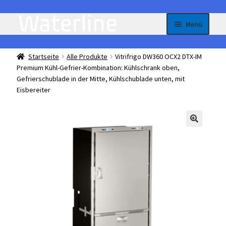
Zur
Zum
Menü
Navigation
Inhalt
springen
springen
Homepage
Startseite
Alle Produkte
Vitrifrigo DW360 OCX2 DTX-IM
Premium Kühl-Gefrier-Kombination: Kühlschrank oben,
All-in-One – je nach Bedarf flexibel einstellbare Kühl
Gefrierschublade in der Mitte, Kühlschublade unten, mit
oder Gefriergeräte
Eisbereiter
Unterme
Einbau Kühlmöbel, interner Kompressor, Front:
öffnen
Edelstahl
Unterme
Einbau Kühlmöbel, externer Kompressor, Front:
öffnen
Edelstahl
Unterme
Einbau Kühlmöbel, interner Kompressor, Front:
öffnen
schwarz, lichtgrau