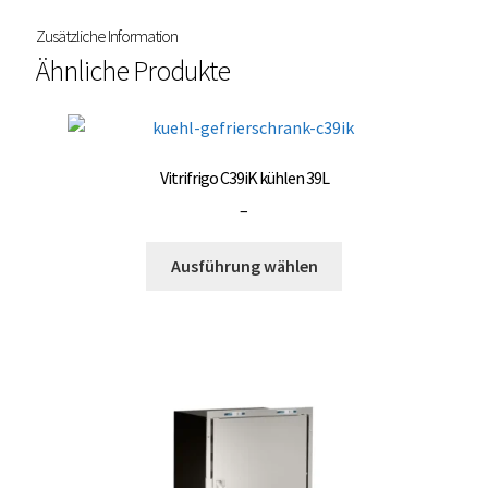
Zusätzliche Information
Ähnliche Produkte
Vitrifrigo C39iK kühlen 39L
Preisspanne:
–
3.000,00 €
Dieses
bis
Ausführung wählen
Produkt
3.500,00 €
weist
mehrere
Varianten
auf.
Die
Optionen
können