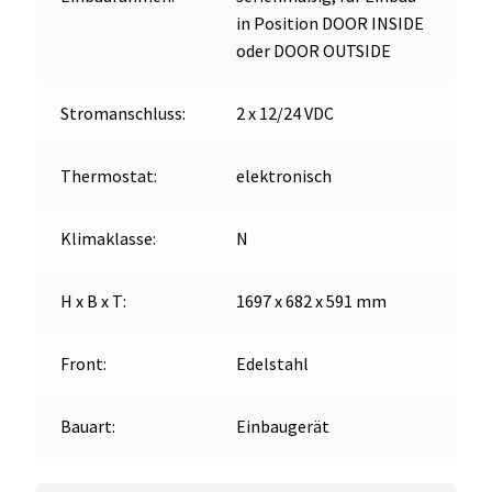
in Position DOOR INSIDE
oder DOOR OUTSIDE
Stromanschluss:
2 x 12/24 VDC
Thermostat:
elektronisch
Klimaklasse:
N
H x B x T:
1697 x 682 x 591 mm
Front:
Edelstahl
Bauart:
Einbaugerät