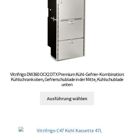
auf
der
Produktseite
gewählt
werden
Vitrifrigo DW360 OCX2 DTX Premium Kühl-Gefrier-Kombination:
Kühlschrank oben, Gefrierschublade in der Mitte, Kühlschublade
unten
Dieses
Ausführung wählen
Produkt
weist
mehrere
Varianten
auf.