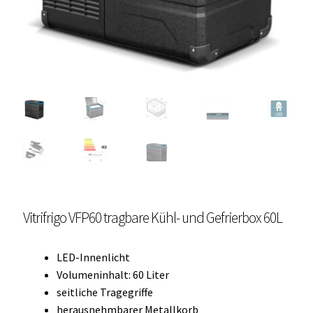
Unterme
Einbau Kühlmöbel, externer Kompressor, Front:
öffnen
schwarz, lichtgrau
Getränke Kühler
Kühl- Gefrierkombinationen
weiße Kühl- Gefrierkombinationen
Weinkühlschränke
Eiswürfelbereiter
Vitrifrigo VFP60 tragbare Kühl- und Gefrierbox 60L
Kühlkassetten
LED-Innenlicht
Volumeninhalt: 60 Liter
Kühl-/ Gefrierboxen tragbar
seitliche Tragegriffe
herausnehmbarer Metallkorb