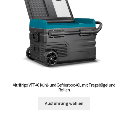
Vitrifrigo VFT40 Kühl- und Gefrierbox 40L mit Tragebügel und
Rollen
Dieses
Ausführung wählen
Produkt
weist
mehrere