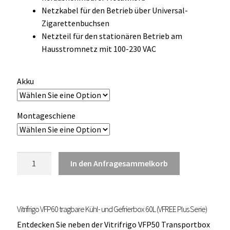
OCX 2 Serie
Netzkabel für den Betrieb über Universal-
Zigarettenbuchsen
Geräte Optionen
Netzteil für den stationären Betrieb am
Hausstromnetz mit 100-230 VAC
FAQ´s zur Website
Akku
Wissenswertes
Konfigurator
Montageschiene
Kontakt
Vitrifrigo
In den Anfragesammelkorb
VFP60
tragbare
Kühl-
Vitrifrigo VFP60 tragbare Kühl- und Gefrierbox 60L (VFREE Plus Serie)
und
Gefrierbox
Entdecken Sie neben der Vitrifrigo VFP50 Transportbox