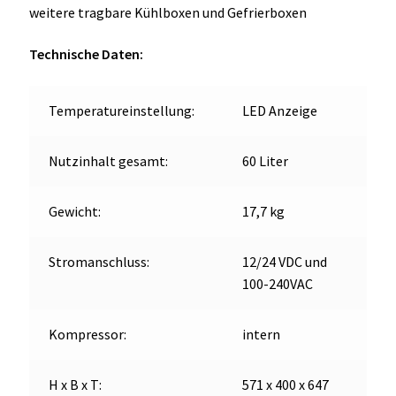
60L
weitere tragbare Kühlboxen und Gefrierboxen
Menge
Technische Daten:
Temperatureinstellung:
LED Anzeige
Nutzinhalt gesamt:
60 Liter
Gewicht:
17,7 kg
Stromanschluss:
12/24 VDC und
100-240VAC
Kompressor:
intern
H x B x T:
571 x 400 x 647