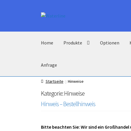
Zur
Zum
Navigation
Inhalt
springen
springen
Home
Produkte
Optionen
Anfrage
Startseite
Hinweise
Kategorie:
Hinweise
Hinweis – Bestellhinweis
Bitte beachten Sie: Wir sind ein Großhande