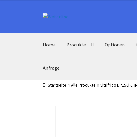
Zur
Zum
Navigation
Inhalt
springen
springen
Home
Produkte
Optionen
Anfrage
Startseite
Alle Produkte
Vitrifrigo DP150i CH