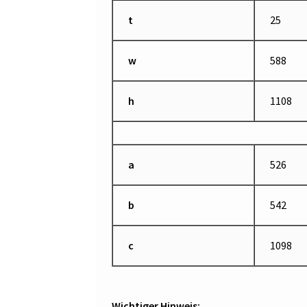
t
25
w
588
h
1108
a
526
b
542
c
1098
Wichtiger Hinweis: