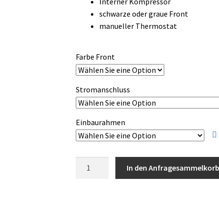
Interner Kompressor
schwarze oder graue Front
manueller Thermostat
Farbe Front
Stromanschluss
Einbaurahmen
Vitrifrigo
In den Anfragesammelkor
DP150i
CHR
Kühl-
und