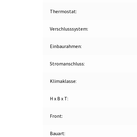
Thermostat:
Verschlusssystem:
Einbaurahmen:
Stromanschluss:
Klimaklasse:
H x B x T:
Front:
Bauart: