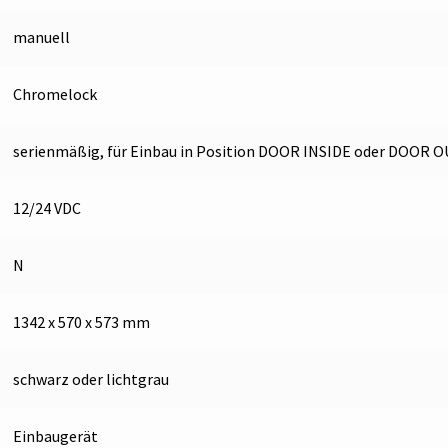
manuell
Chromelock
serienmäßig, für Einbau in Position DOOR INSIDE oder DOOR 
12/24 VDC
N
1342 x 570 x 573 mm
schwarz oder lichtgrau
Einbaugerät