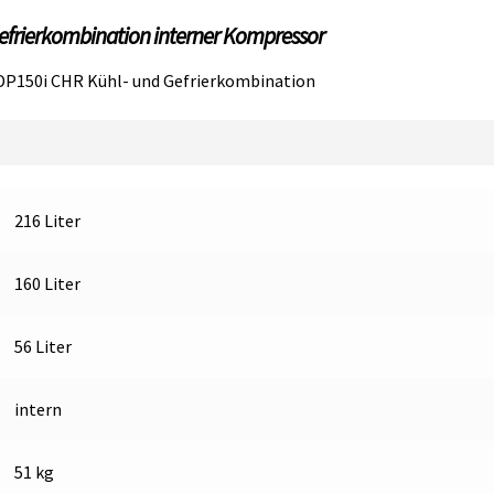
Gefrierkombination
Gefrierkombination interner Kompressor
Menge
o DP150i CHR Kühl- und Gefrierkombination
216 Liter
160 Liter
56 Liter
intern
51 kg