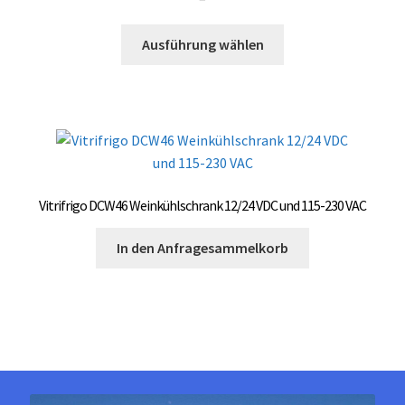
3.000,00 €
Dieses
bis
Ausführung wählen
Produkt
3.500,00 €
weist
mehrere
Varianten
auf.
Die
Optionen
Vitrifrigo DCW46 Weinkühlschrank 12/24 VDC und 115-230 VAC
können
auf
In den Anfragesammelkorb
der
Produktseite
gewählt
werden