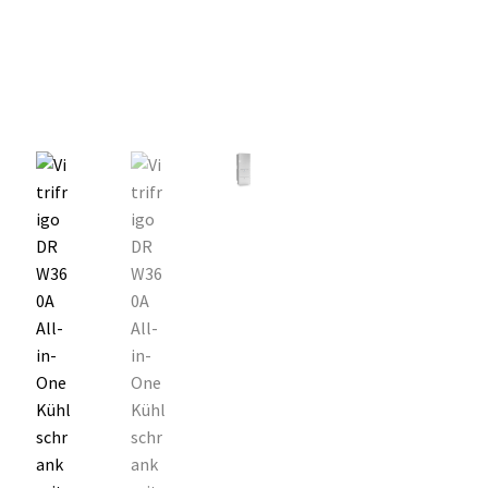
Unterme
Einbau Kühlmöbel, externer Kompressor, Front:
öffnen
schwarz, lichtgrau
Getränke Kühler
Kühl- Gefrierkombinationen
weiße Kühl- Gefrierkombinationen
Weinkühlschränke
Eiswürfelbereiter
Kühlkassetten
Kühl-/ Gefrierboxen tragbar