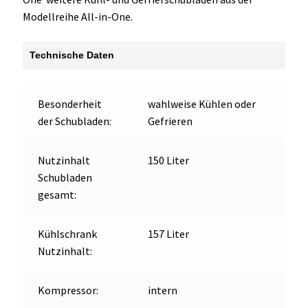
Doppelschublade
Modellreihe All-in-One.
Menge
Technische Daten
Besonderheit
wahlweise Kühlen oder
der Schubladen:
Gefrieren
Nutzinhalt
150 Liter
Schubladen
gesamt:
Kühlschrank
157 Liter
Nutzinhalt:
Kompressor:
intern