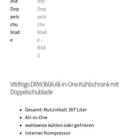
OCX 2 Serie
Geräte Optionen
FAQ´s zur Website
Wissenswertes
Konfigurator
Vitrifrigo DRW360A All-in-One Kühlschrank mit
Kontakt
Doppelschublade
Gesamt-Nutzinhalt 307 Liter
All-in-One
wahlweise kühlen oder gefrieren
Interner Kompressor