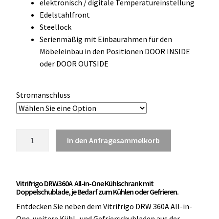
elektronisch / digitale Temperatureinstellung
Edelstahlfront
Steellock
Serienmäßig mit Einbaurahmen für den
Möbeleinbau in den Positionen DOOR INSIDE
oder DOOR OUTSIDE
Stromanschluss
Vitrifrigo
In den Anfragesammelkorb
DRW360A
All-
in-
Vitrifrigo DRW360A All-in-One Kühlschrank mit
One
Doppelschublade, je Bedarf zum Kühlen oder Gefrieren.
Kühlschrank
Entdecken Sie neben dem Vitrifrigo DRW 360A All-in-
mit
One weitere Kühl- und Gefrierschubladen aus der